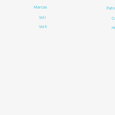
Marcas
Patr
Vol I
C
Vol II
H