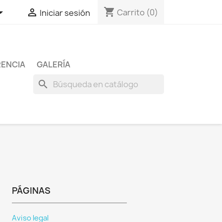
shopping_cart


Carrito
(0)
Iniciar sesión
RENCIA
GALERÍA
search
PÁGINAS
Aviso legal