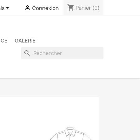
shopping_cart


Panier
(0)
is
Connexion
NCE
GALERIE
search