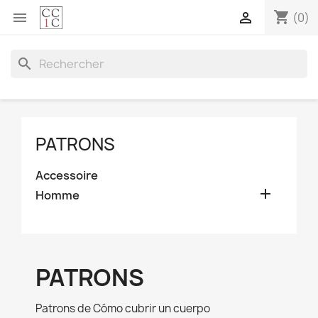
shopping_cart


(0)
search
PATRONS
Accessoire

Homme
PATRONS
Patrons de Cómo cubrir un cuerpo