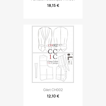
18,15 €
Gilet CH002
12,10 €